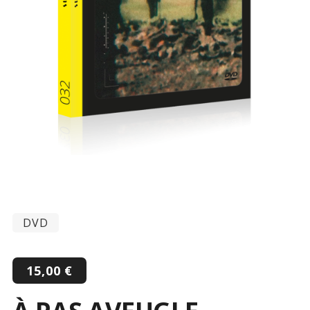
DVD
15,00
€