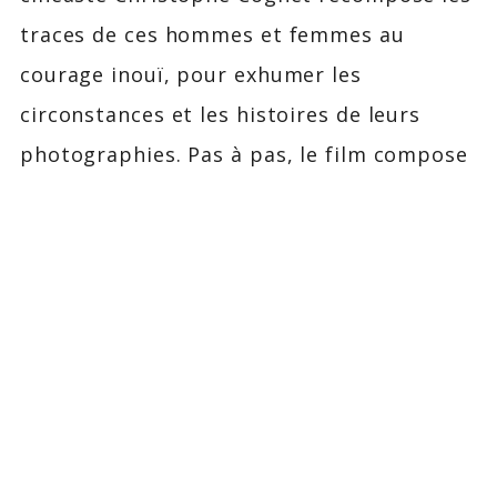
traces de ces hommes et femmes au
courage inouï, pour exhumer les
circonstances et les histoires de leurs
photographies. Pas à pas, le film compose
ainsi une archéologie des images comme
actes de sédition et puissance
d’attestation.
// DVD
À pas aveugles
(110 min)
Entretien avec Christophe Cognet
(40
min)