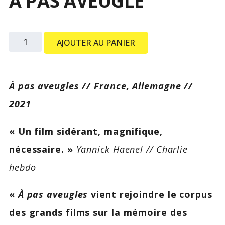
À PAS AVEUGLE
quantité
AJOUTER AU PANIER
de
À
À pas aveugles // France, Allemagne //
pas
2021
aveugle
« Un film sidérant, magnifique,
nécessaire. »
Yannick Haenel // Charlie
hebdo
«
À pas aveugles
vient rejoindre le corpus
des grands films sur la mémoire des