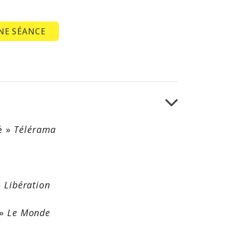
NE SÉANCE
é »
Télérama
»
Libération
 »
Le Monde